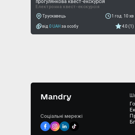
прогулянкова квест-екскурсія
Електронна квест-екскурсія
Трускавець
1 год. 10 хв
від
0
UAH
за особу
4.0 (1)
Mandry
Ш
Г
Ек
П
Соціальні мережі
Б