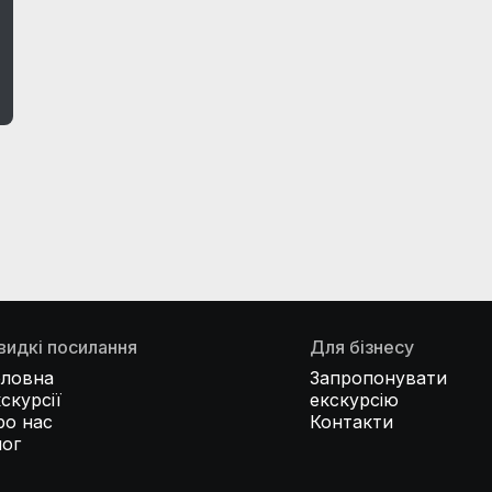
видкі посилання
Для бізнесу
оловна
Запропонувати
скурсії
екскурсію
ро нас
Контакти
лог