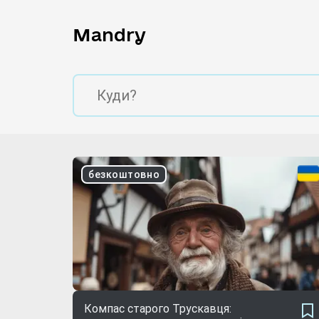
Mandry
безкоштовно
Компас старого Трускавця: