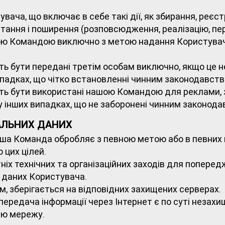
вача, що включає в себе такі дії, як збирання, реєст
стання і поширення (розповсюдження, реалізацію, пе
ою Командою виключно з метою надання Користувач
ть бути передані третім особам виключно, якщо це 
падках, що чітко встановленні чинним законодавств
ть бути використані нашою Командою для реклами, з
 інших випадках, що не заборонені чинним законода
НАЛЬНИХ ДАНИХ
наша Команда обробляє з певною метою або в певних ц
 цих цілей.
іх технічних та організаційних заходів для попере
 даних Користувача.
м, зберігається на відповідних захищених серверах.
передача інформації через Інтернет є по суті незах
ню мережу.