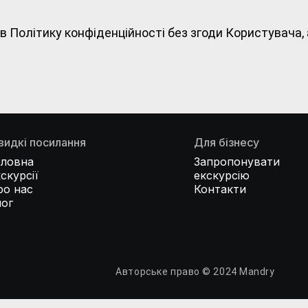
 Політику конфіденційності без згоди Користувача, 
видкі посилання
Для бізнесу
оловна
Запропонувати
скурсії
екскурсію
ро нас
Контакти
лог
Авторське право © 2024 Mandry