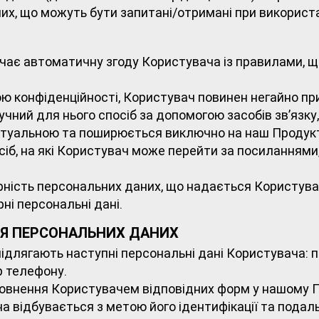
их, що можуть бути запитані/отримані при використ
чає автоматичну згоду Користувача із правилами, що
кою конфіденційності, Користувач повинен негайно 
чний для нього спосіб за допомогою засобів зв’язку,
 актуальною та поширюється виключно на наш Продук
осіб, на які Користувач може перейти за посиланням
ірність персональних даних, що надається Користув
ні персональні дані.
ННЯ ПЕРСОНАЛЬНИХ ДАНИХ
підлягають наступні персональні дані Користувача: п
р телефону.
повнення Користувачем відповідних форм у нашому П
ча відбувається з метою його ідентифікації та пода