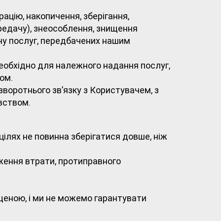
рацію, накопичення, зберігання,
редачу), знеособлення, знищення
у послуг, передбачених нашим
необхідно для належного надання послуг,
ом.
воротнього зв’язку з Користувачем, з
вством.
ілях не повинна зберігатися довше, ніж
дження втрати, протиправного
ищеною, і ми не можемо гарантувати